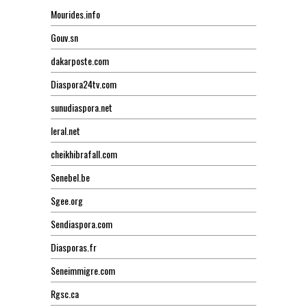
Mourides.info
Gouv.sn
dakarposte.com
Diaspora24tv.com
sunudiaspora.net
leral.net
cheikhibrafall.com
Senebel.be
Sgee.org
Sendiaspora.com
Diasporas.fr
Seneimmigre.com
Rgsc.ca