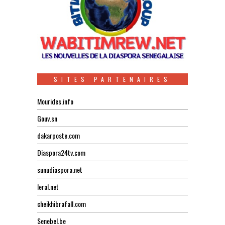
SITES PARTENAIRES
Mourides.info
Gouv.sn
dakarposte.com
Diaspora24tv.com
sunudiaspora.net
leral.net
cheikhibrafall.com
Senebel.be