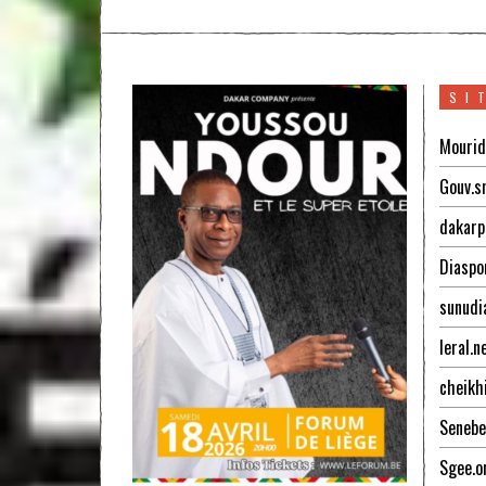
SI
Mourid
Gouv.s
dakarp
Diaspo
sunudi
leral.n
cheikh
Senebe
Sgee.o