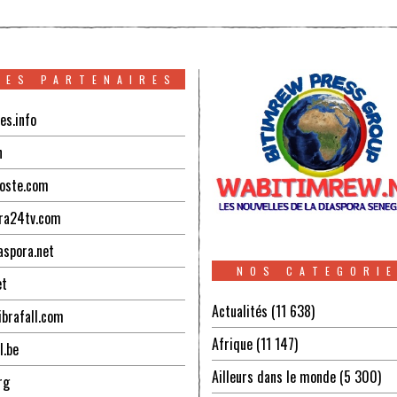
TES PARTENAIRES
es.info
n
oste.com
ra24tv.com
aspora.net
NOS CATEGORI
et
Actualités
(11 638)
ibrafall.com
Afrique
(11 147)
l.be
Ailleurs dans le monde
(5 300)
rg