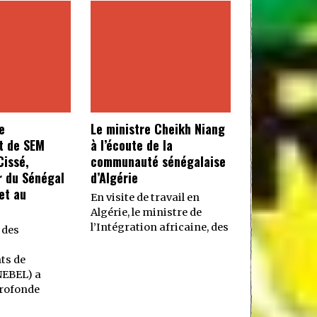
e
Le ministre Cheikh Niang
t de SEM
à l’écoute de la
issé,
communauté sénégalaise
 du Sénégal
d’Algérie
et au
En visite de travail en
Algérie, le ministre de
l’Intégration africaine, des
 des
ts de
NEBEL) a
rofonde