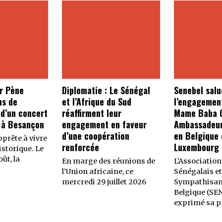
r Pène
Diplomatie : Le Sénégal
Senebel salu
ns de
et l’Afrique du Sud
l’engagemen
 d’un concert
réaffirment leur
Mame Baba C
 à Besançon
engagement en faveur
Ambassadeur
d’une coopération
en Belgique 
prête à vivre
renforcée
Luxembourg
storique. Le
ût, la
En marge des réunions de
L’Association
l’Union africaine, ce
Sénégalais et
mercredi 29 juillet 2026
Sympathisan
Belgique (SE
exprimé sa p