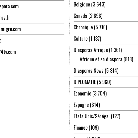
Belgique
(3 643)
spora.com
Canada
(2 696)
ras.fr
Chronique
(5 716)
mmigre.com
Culture
(1 137)
a
Diasporas Afrique
(1 361)
24tv.com
Afrique et sa diaspora
(818)
Diasporas News
(5 314)
DIPLOMATIE
(5 960)
Economie
(3 704)
Espagne
(614)
Etats Unis/Sénégal
(127)
Finance
(109)