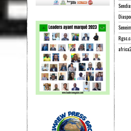
Sendia
Diaspo
Senei
Rgsc.c
africa