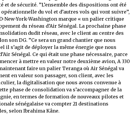
 et de sécurité. ’’L’ensemble des dispositions ont été
 opérationnelle du vol et d’autres vols qui vont suivre’’,
IBD-New-York-Washington marque « un palier critique
oppement du réseau d’Air Sénégal. La prochaine phase
olidation dudit réseau, avec le client au centre des
elon son DG. ’’Ce sera un grand chantier que nous
l il s’agit de déployer la même énergie que nous
d’Air Sénégal. Ce qui était une phase nécessaire, parce
ommencer à mettre en valeur notre deuxième avion, A 330
 maintenant faire un palier Teranga où Air Sénégal va
nt en valeur son passager, son client, avec les
iculier, la digitalisation que nous avons convenue à
ue cette phase de consolidation va s’accompagner de la
gnie, en termes de formation de nouveaux pilotes et
ionale sénégalaise va compter 21 destinations
les, selon Ibrahima Kâne.