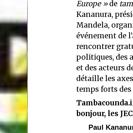
Europe »
de
tam
Kananura, présid
Mandela, organi
événement de l
rencontrer grat
politiques, des 
et des acteurs d
détaille les axes
temps forts des 
Tambacounda.i
bonjour, l
es JEC
Paul Kananur