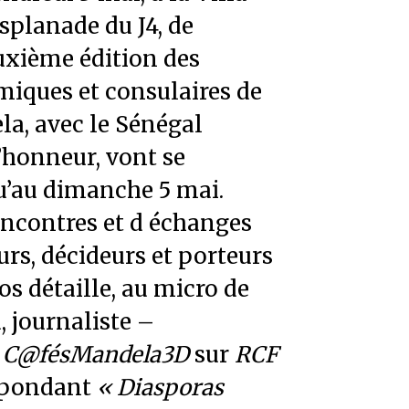
splanade du J4, de
euxième édition des
iques et consulaires de
la, avec le Sénégal
honneur, vont se
u’au dimanche 5 mai.
rencontres et d échanges
urs, décideurs et porteurs
os détaille, au micro de
 journaliste –
s
C@fésMandela3D
sur
RCF
spondant
« Diasporas