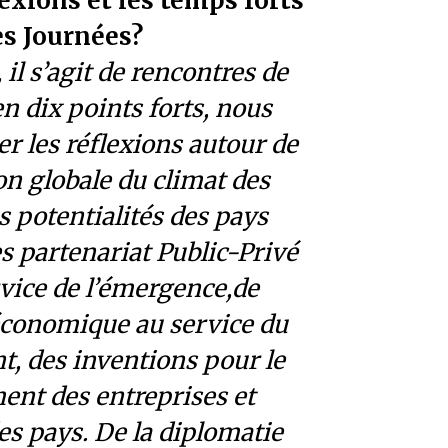
lexions et les temps forts
es Journées?
l s’agit de rencontres de
n dix points forts, nous
r les réflexions autour de
on globale du climat des
es potentialités des pays
es partenariat Public-Privé
rvice de l’émergence,de
 économique au service du
, des inventions pour le
nt des entreprises et
es pays. De la diplomatie