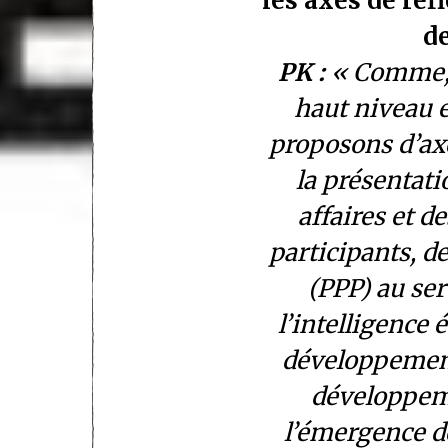
les axes de réf
d
PK :
« Comme, i
haut niveau e
proposons d’axe
la présentati
affaires et d
participants, d
(PPP) au se
l’intelligence
développement
développeme
l’émergence d