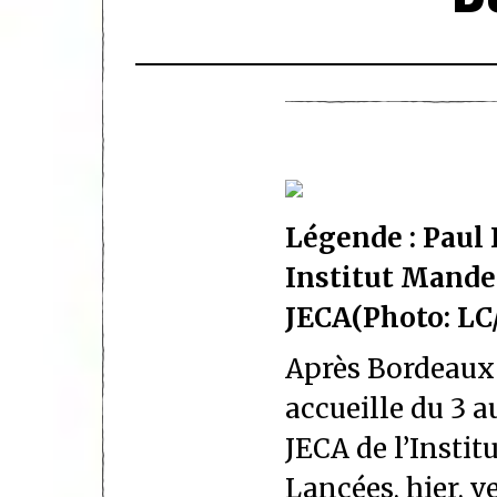
Légende : Paul
Institut Mande
JECA(Photo: LC
Après Bordeaux 
accueille du 3 a
JECA de l’Insti
Lancées, hier, v