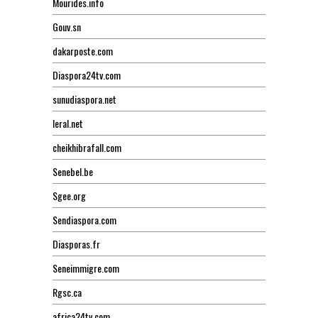
Mourides.info
Gouv.sn
dakarposte.com
Diaspora24tv.com
sunudiaspora.net
leral.net
cheikhibrafall.com
Senebel.be
Sgee.org
Sendiaspora.com
Diasporas.fr
Seneimmigre.com
Rgsc.ca
africa24tv.com