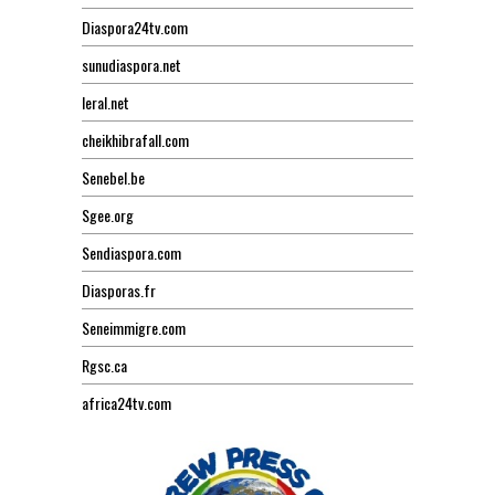
Diaspora24tv.com
sunudiaspora.net
leral.net
cheikhibrafall.com
Senebel.be
Sgee.org
Sendiaspora.com
Diasporas.fr
Seneimmigre.com
Rgsc.ca
africa24tv.com