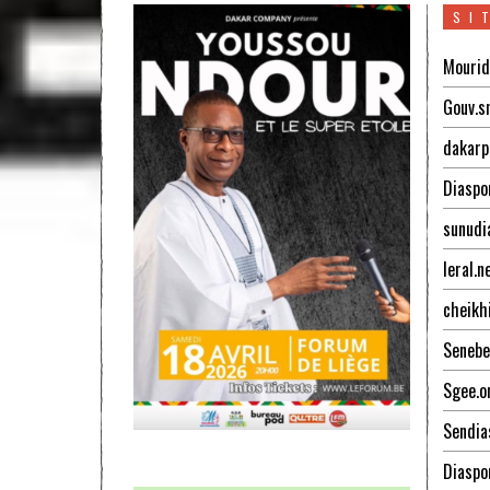
SI
Mourid
Gouv.s
dakarp
Diaspo
sunudi
leral.n
cheikh
Senebe
Sgee.o
Sendia
Diaspo