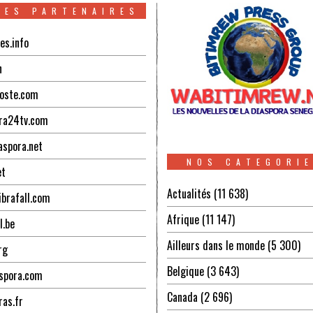
TES PARTENAIRES
es.info
n
oste.com
ra24tv.com
aspora.net
NOS CATEGORI
et
Actualités
(11 638)
ibrafall.com
Afrique
(11 147)
l.be
Ailleurs dans le monde
(5 300)
rg
Belgique
(3 643)
spora.com
Canada
(2 696)
ras.fr