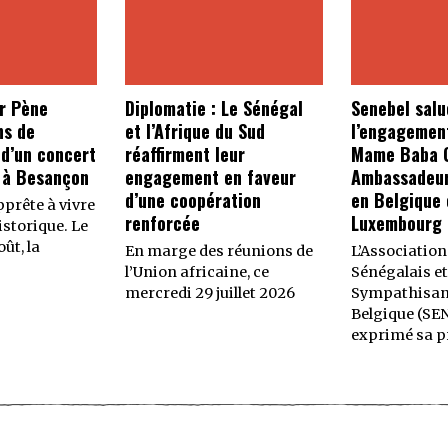
r Pène
Diplomatie : Le Sénégal
Senebel salu
ns de
et l’Afrique du Sud
l’engagemen
 d’un concert
réaffirment leur
Mame Baba C
 à Besançon
engagement en faveur
Ambassadeur
d’une coopération
en Belgique 
prête à vivre
renforcée
Luxembourg
storique. Le
ût, la
En marge des réunions de
L’Association
l’Union africaine, ce
Sénégalais et
mercredi 29 juillet 2026
Sympathisan
Belgique (SE
exprimé sa p