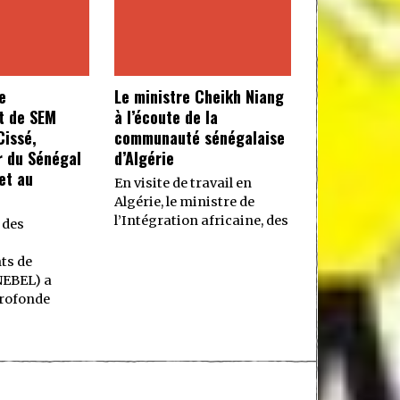
e
Le ministre Cheikh Niang
t de SEM
à l’écoute de la
issé,
communauté sénégalaise
 du Sénégal
d’Algérie
et au
En visite de travail en
Algérie, le ministre de
l’Intégration africaine, des
 des
ts de
NEBEL) a
rofonde