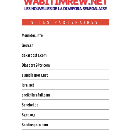
SITES PARTENAIRES
Mourides.info
Gouv.sn
dakarposte.com
Diaspora24tv.com
sunudiaspora.net
leral.net
cheikhibrafall.com
Senebel.be
Sgee.org
Sendiaspora.com