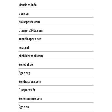
Mourides.info
Gouv.sn
dakarposte.com
Diaspora24tv.com
sunudiaspora.net
leral.net
cheikhibrafall.com
Senebel.be
Sgee.org
Sendiaspora.com
Diasporas.fr
Seneimmigre.com
Rgsc.ca