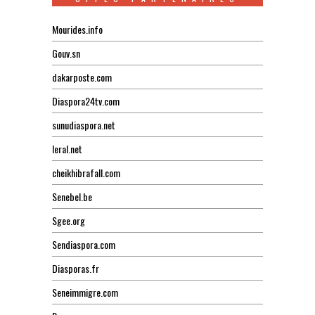
Mourides.info
Gouv.sn
dakarposte.com
Diaspora24tv.com
sunudiaspora.net
leral.net
cheikhibrafall.com
Senebel.be
Sgee.org
Sendiaspora.com
Diasporas.fr
Seneimmigre.com