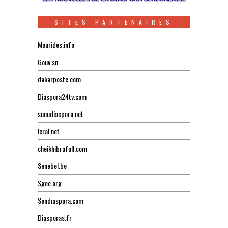
SITES PARTENAIRES
Mourides.info
Gouv.sn
dakarposte.com
Diaspora24tv.com
sunudiaspora.net
leral.net
cheikhibrafall.com
Senebel.be
Sgee.org
Sendiaspora.com
Diasporas.fr