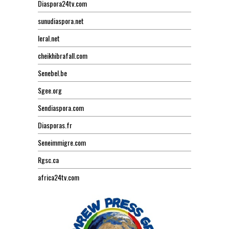
Diaspora24tv.com
sunudiaspora.net
leral.net
cheikhibrafall.com
Senebel.be
Sgee.org
Sendiaspora.com
Diasporas.fr
Seneimmigre.com
Rgsc.ca
africa24tv.com