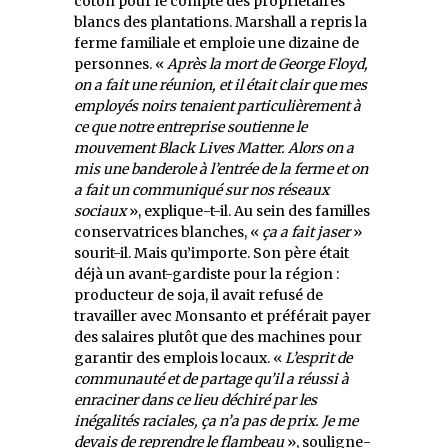
coton pour le compte des propriétaires
blancs des plantations. Marshall a repris la
ferme familiale et emploie une dizaine de
personnes. «
Après la mort de George Floyd,
on a fait une réunion, et il était clair que mes
employés noirs tenaient particulièrement à
ce que notre entreprise soutienne le
mouvement Black Lives Matter. Alors on a
mis une banderole à l’entrée de la ferme et on
a fait un communiqué sur nos réseaux
sociaux
», explique-t-il. Au sein des familles
conservatrices blanches, «
ça a fait jaser
»
sourit-il. Mais qu’importe. Son père était
déjà un avant-gardiste pour la région :
producteur de soja, il avait refusé de
travailler avec Monsanto et préférait payer
des salaires plutôt que des machines pour
garantir des emplois locaux. «
L’esprit de
communauté et de partage qu’il a réussi à
enraciner dans ce lieu déchiré par les
inégalités raciales, ça n’a pas de prix. Je me
devais de reprendre le flambeau
», souligne-