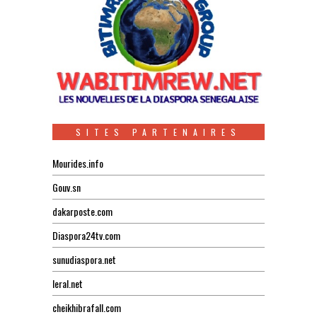
SITES PARTENAIRES
Mourides.info
Gouv.sn
dakarposte.com
Diaspora24tv.com
sunudiaspora.net
leral.net
cheikhibrafall.com