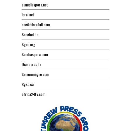
sunudiaspora.net
leral.net
cheikhibrafall.com
Senebel.be
Sgee.org
Sendiaspora.com
Diasporas.fr
Seneimmigre.com
Rgsc.ca
africa24tv.com