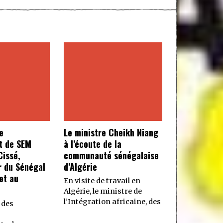
e
Le ministre Cheikh Niang
t de SEM
à l’écoute de la
issé,
communauté sénégalaise
 du Sénégal
d’Algérie
et au
En visite de travail en
Algérie, le ministre de
l’Intégration africaine, des
 des