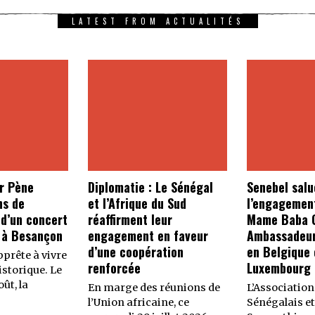
LATEST FROM ACTUALITÉS
r Pène
Diplomatie : Le Sénégal
Senebel salu
ns de
et l’Afrique du Sud
l’engagemen
 d’un concert
réaffirment leur
Mame Baba C
 à Besançon
engagement en faveur
Ambassadeur
d’une coopération
en Belgique 
prête à vivre
renforcée
Luxembourg
storique. Le
ût, la
En marge des réunions de
L’Association
l’Union africaine, ce
Sénégalais et