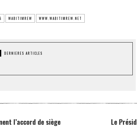
S
WABITIMREW
WWW.WABITIMREW.NET
DERNIERES ARTICLES
nent l’accord de siège
Le Présid