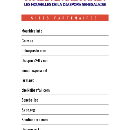
SITES PARTENAIRES
Mourides.info
Gouv.sn
dakarposte.com
Diaspora24tv.com
sunudiaspora.net
leral.net
cheikhibrafall.com
Senebel.be
Sgee.org
Sendiaspora.com
Diasporas.fr