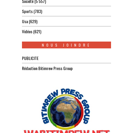
Société
(5 557)
Sports
(783)
Usa
(629)
Vidéos
(621)
NOUS JOINDRE
PUBLICITE
Rédaction Bitimrew Press Group