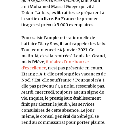
qu’il se passe dans ce roman »,
lance son
ami Mohamed Massal Gueye qui vit à
Dakar. Là-bas, les librairies se préparent à
la sortie du livre. En France, le premier
tirage est prévu à 5 000 exemplaires.
Pour saisir l’ampleur irrationnelle de
l’affaire Diary Sow, il faut rappeler les faits.
Tout commence le 4 janvier 2021. Ce
matin-là, c’est la rentrée à Louis-le-Grand,
mais l’élève,
titulaire d’une bourse
d’excellence
, n’est pas présente en cours.
Etrange. A-t-elle prolongé les vacances de
Noël ? Est-elle souffrante ? Pourquoi n’a-t-
elle pas prévenu ? Ça ne lui ressemble pas.
Mardi, mercredi, toujours aucun signe de
vie. Inquiet, le prestigieux établissement
finit par alerter, le jeudi 7, les services
consulaires de cette absence. Le jour
même, le consul général du Sénégal se
rend au commissariat pour porter plainte.