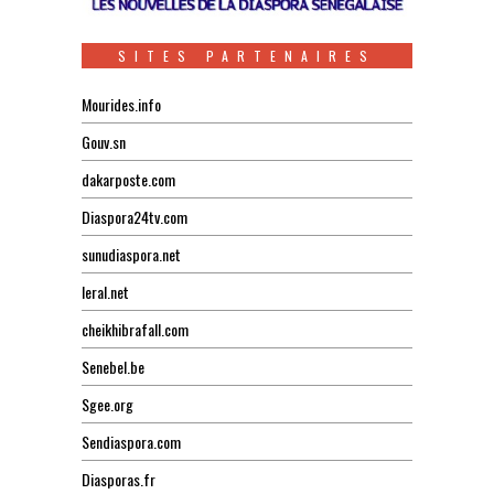
SITES PARTENAIRES
Mourides.info
Gouv.sn
dakarposte.com
Diaspora24tv.com
sunudiaspora.net
leral.net
cheikhibrafall.com
Senebel.be
Sgee.org
Sendiaspora.com
Diasporas.fr