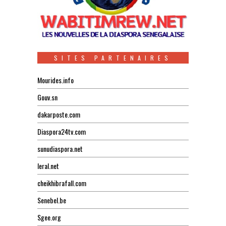
SITES PARTENAIRES
Mourides.info
Gouv.sn
dakarposte.com
Diaspora24tv.com
sunudiaspora.net
leral.net
cheikhibrafall.com
Senebel.be
Sgee.org