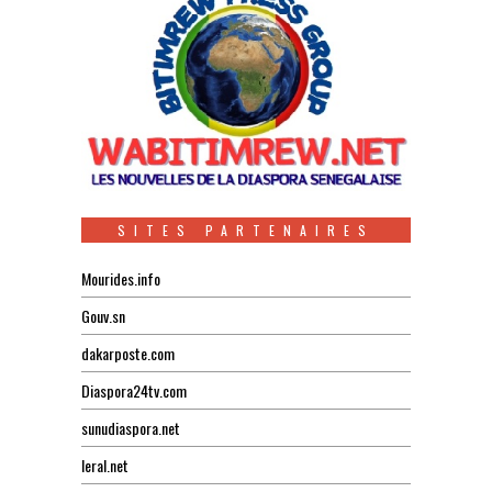
SITES PARTENAIRES
Mourides.info
Gouv.sn
dakarposte.com
Diaspora24tv.com
sunudiaspora.net
leral.net