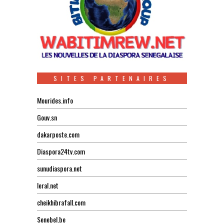
SITES PARTENAIRES
Mourides.info
Gouv.sn
dakarposte.com
Diaspora24tv.com
sunudiaspora.net
leral.net
cheikhibrafall.com
Senebel.be