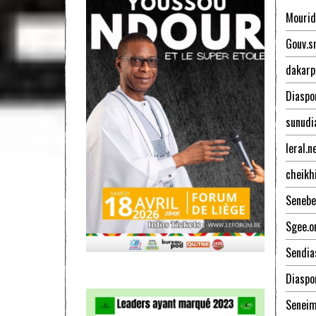
Mourid
Gouv.s
dakarp
Diaspo
sunudi
leral.n
cheikh
Senebe
Sgee.o
Sendia
Diaspo
Senei