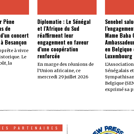
r Pène
Diplomatie : Le Sénégal
Senebel salu
ns de
et l’Afrique du Sud
l’engagemen
 d’un concert
réaffirment leur
Mame Baba C
 à Besançon
engagement en faveur
Ambassadeur
d’une coopération
en Belgique 
prête à vivre
renforcée
Luxembourg
storique. Le
ût, la
En marge des réunions de
L’Association
l’Union africaine, ce
Sénégalais et
mercredi 29 juillet 2026
Sympathisan
Belgique (SE
exprimé sa p
TES PARTENAIRES