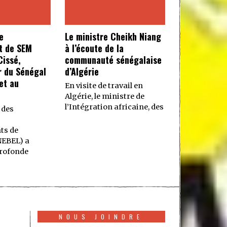
e
Le ministre Cheikh Niang
t de SEM
à l’écoute de la
issé,
communauté sénégalaise
 du Sénégal
d’Algérie
et au
En visite de travail en
Algérie, le ministre de
l’Intégration africaine, des
 des
ts de
NEBEL) a
rofonde
NOUS JOINDRE