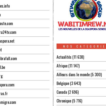
es.info
n
oste.com
ra24tv.com
aspora.net
NOS CATEGORI
et
Actualités
(11 638)
ibrafall.com
Afrique
(11 147)
l.be
Ailleurs dans le monde
(5 300)
rg
Belgique
(3 643)
spora.com
Canada
(2 696)
ras.fr
Chronique
(5 716)
mmigre.com