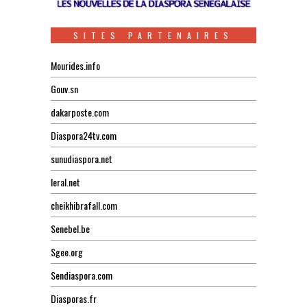
SITES PARTENAIRES
Mourides.info
Gouv.sn
dakarposte.com
Diaspora24tv.com
sunudiaspora.net
leral.net
cheikhibrafall.com
Senebel.be
Sgee.org
Sendiaspora.com
Diasporas.fr