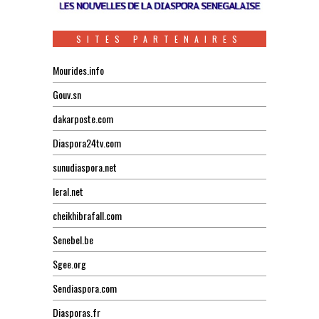
SITES PARTENAIRES
Mourides.info
Gouv.sn
dakarposte.com
Diaspora24tv.com
sunudiaspora.net
leral.net
cheikhibrafall.com
Senebel.be
Sgee.org
Sendiaspora.com
Diasporas.fr