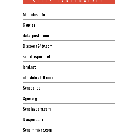
SITES PARTENAIRES
Mourides.info
Gouv.sn
dakarposte.com
Diaspora24tv.com
sunudiaspora.net
leral.net
cheikhibrafall.com
Senebel.be
Sgee.org
Sendiaspora.com
Diasporas.fr
Seneimmigre.com