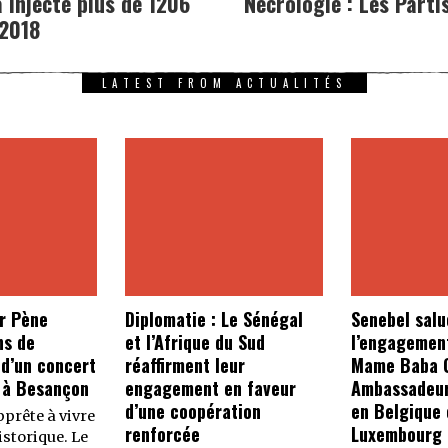
 injecté plus de 1206
Nécrologie : Les Part
 2018
LATEST FROM ACTUALITÉS
r Pène
Diplomatie : Le Sénégal
Senebel salu
ns de
et l’Afrique du Sud
l’engagemen
 d’un concert
réaffirment leur
Mame Baba C
 à Besançon
engagement en faveur
Ambassadeur
d’une coopération
en Belgique 
prête à vivre
renforcée
Luxembourg
storique. Le