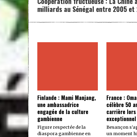
Coopération fructueuse : La Chine a
milliards au Sénégal entre 2005 et
Finlande : Mami Manjang,
France : Oma
une ambassadrice
célèbre 50 a
engagée de la culture
carrière lors
gambienne
exceptionnel
Figure respectée de la
Besançon s’ap
diaspora gambienne en
un moment hi