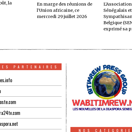
ût, la
En marge des réunions de
L’Association
l’Union africaine, ce
Sénégalais et
mercredi 29 juillet 2026
Sympathisan
Belgique (SE
exprimé sa p
TES PARTENAIRES
es.info
n
oste.com
ra24tv.com
aspora.net
NOS CATEGORI