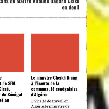
isans de Maitre Alioune Badara Cissé
en deuil
e
Le ministre Cheikh Niang
t de SEM
à l’écoute de la
issé,
communauté sénégalaise
 du Sénégal
d’Algérie
et au
En visite de travail en
Algérie, le ministre de