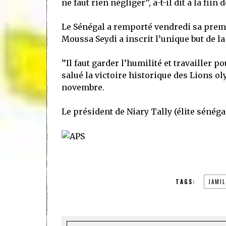
ne faut rien négliger’’, a-t-il dit à la fiin
Le Sénégal a remporté vendredi sa premiè
Moussa Seydi a inscrit l’unique but de l
’’Il faut garder l’humilité et travailler po
salué la victoire historique des Lions 
novembre.
Le président de Niary Tally (élite sénéga
TAGS:
JAMIL