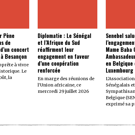
r Pène
Diplomatie : Le Sénégal
Senebel salu
ns de
et l’Afrique du Sud
l’engagemen
 d’un concert
réaffirment leur
Mame Baba C
 à Besançon
engagement en faveur
Ambassadeur
d’une coopération
en Belgique 
prête à vivre
renforcée
Luxembourg
storique. Le
ût, la
En marge des réunions de
L’Association
l’Union africaine, ce
Sénégalais et
mercredi 29 juillet 2026
Sympathisan
Belgique (SE
exprimé sa p