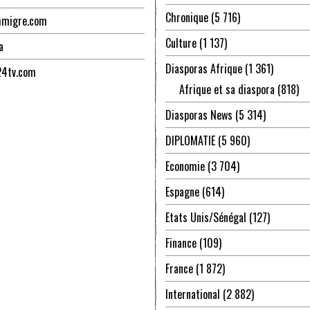
Chronique
(5 716)
mmigre.com
Culture
(1 137)
a
Diasporas Afrique
(1 361)
24tv.com
Afrique et sa diaspora
(818)
Diasporas News
(5 314)
DIPLOMATIE
(5 960)
Economie
(3 704)
Espagne
(614)
Etats Unis/Sénégal
(127)
Finance
(109)
France
(1 872)
International
(2 882)