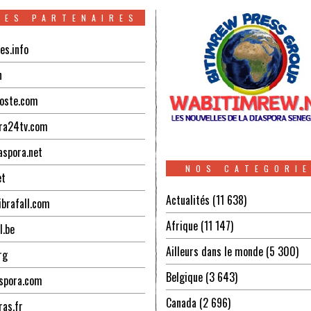
TES PARTENAIRES
es.info
n
oste.com
ra24tv.com
aspora.net
NOS CATEGORI
et
Actualités
(11 638)
ibrafall.com
Afrique
(11 147)
l.be
Ailleurs dans le monde
(5 300)
rg
Belgique
(3 643)
spora.com
Canada
(2 696)
ras.fr