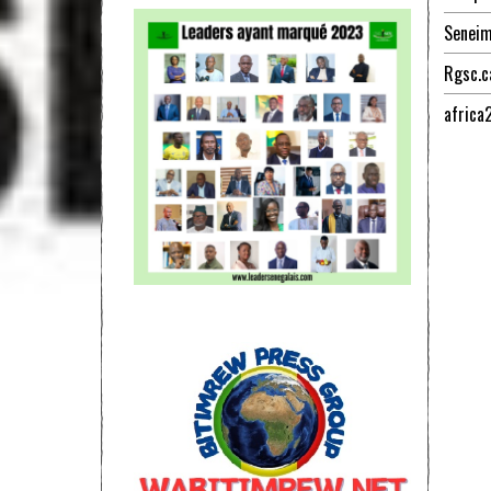
Senei
Rgsc.c
africa