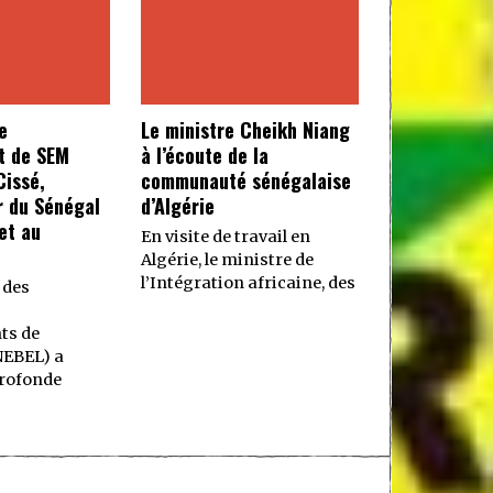
e
Le ministre Cheikh Niang
t de SEM
à l’écoute de la
issé,
communauté sénégalaise
 du Sénégal
d’Algérie
et au
En visite de travail en
Algérie, le ministre de
l’Intégration africaine, des
 des
ts de
NEBEL) a
rofonde