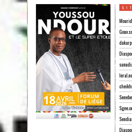
SI
Mourid
Gouv.s
dakarp
Diaspo
sunudi
leral.n
cheikh
Senebe
Sgee.o
Sendia
Diaspo