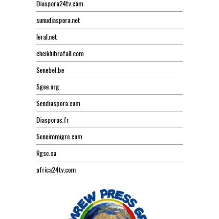
Diaspora24tv.com
sunudiaspora.net
leral.net
cheikhibrafall.com
Senebel.be
Sgee.org
Sendiaspora.com
Diasporas.fr
Seneimmigre.com
Rgsc.ca
africa24tv.com