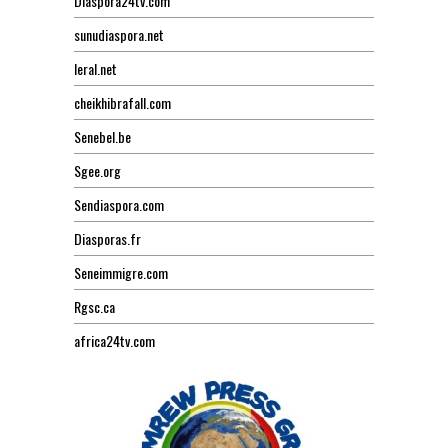
Diaspora24tv.com
sunudiaspora.net
leral.net
cheikhibrafall.com
Senebel.be
Sgee.org
Sendiaspora.com
Diasporas.fr
Seneimmigre.com
Rgsc.ca
africa24tv.com