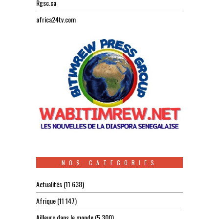
Rgsc.ca
africa24tv.com
NOS CATEGORIES
Actualités
(11 638)
Afrique
(11 147)
Ailleurs dans le monde
(5 300)