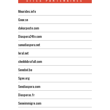
SITES PARTENAIRES
Mourides.info
Gouv.sn
dakarposte.com
Diaspora24tv.com
sunudiaspora.net
leral.net
cheikhibrafall.com
Senebel.be
Sgee.org
Sendiaspora.com
Diasporas.fr
Seneimmigre.com