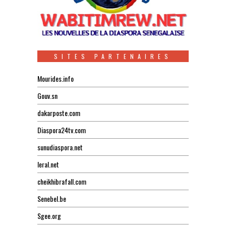
SITES PARTENAIRES
Mourides.info
Gouv.sn
dakarposte.com
Diaspora24tv.com
sunudiaspora.net
leral.net
cheikhibrafall.com
Senebel.be
Sgee.org