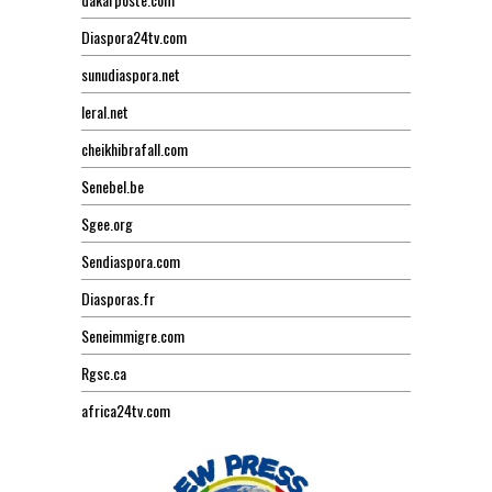
Diaspora24tv.com
sunudiaspora.net
leral.net
cheikhibrafall.com
Senebel.be
Sgee.org
Sendiaspora.com
Diasporas.fr
Seneimmigre.com
Rgsc.ca
africa24tv.com