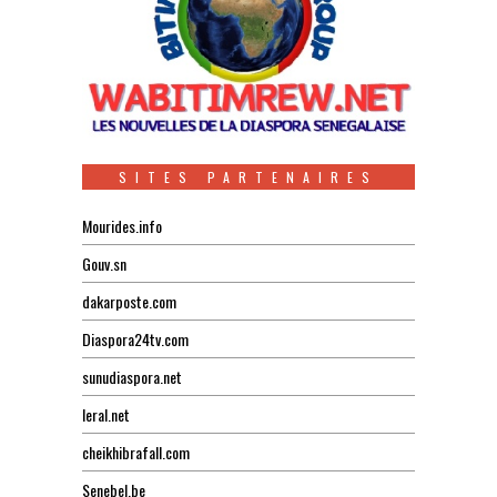
SITES PARTENAIRES
Mourides.info
Gouv.sn
dakarposte.com
Diaspora24tv.com
sunudiaspora.net
leral.net
cheikhibrafall.com
Senebel.be