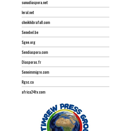
sunudiaspora.net
leral.net
cheikhibrafall.com
Senebel.be
Sgee.org
Sendiaspora.com
Diasporas.fr
Seneimmigre.com
Rgsc.ca
africa24tv.com