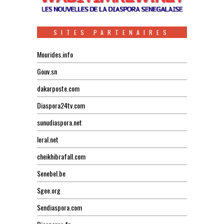
SITES PARTENAIRES
Mourides.info
Gouv.sn
dakarposte.com
Diaspora24tv.com
sunudiaspora.net
leral.net
cheikhibrafall.com
Senebel.be
Sgee.org
Sendiaspora.com