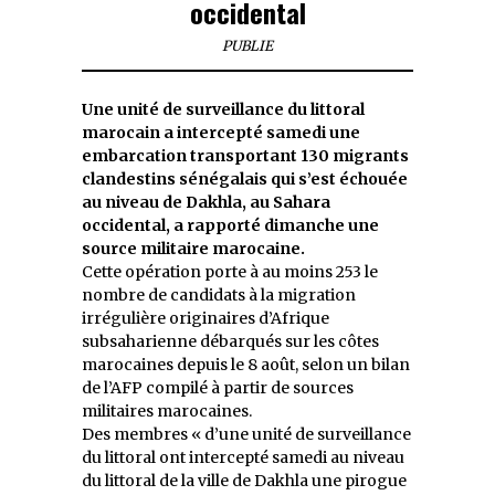
occidental
PUBLIE
Une unité de surveillance du littoral
marocain a intercepté samedi une
embarcation transportant 130 migrants
clandestins sénégalais qui s’est échouée
au niveau de Dakhla, au Sahara
occidental, a rapporté dimanche une
source militaire marocaine.
Cette opération porte à au moins 253 le
nombre de candidats à la migration
irrégulière originaires d’Afrique
subsaharienne débarqués sur les côtes
marocaines depuis le 8 août, selon un bilan
de l’AFP compilé à partir de sources
militaires marocaines.
Des membres « d’une unité de surveillance
du littoral ont intercepté samedi au niveau
du littoral de la ville de Dakhla une pirogue