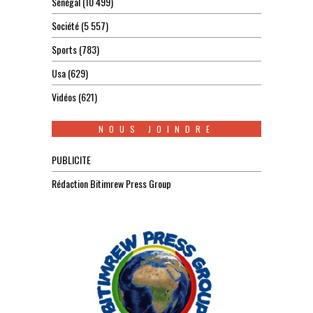
Sénégal
(10 499)
Société
(5 557)
Sports
(783)
Usa
(629)
Vidéos
(621)
NOUS JOINDRE
PUBLICITE
Rédaction Bitimrew Press Group