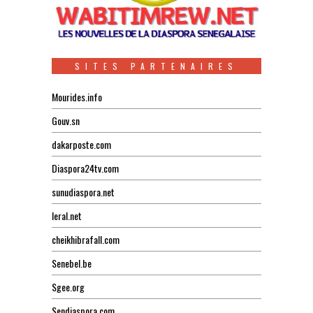
SITES PARTENAIRES
Mourides.info
Gouv.sn
dakarposte.com
Diaspora24tv.com
sunudiaspora.net
leral.net
cheikhibrafall.com
Senebel.be
Sgee.org
Sendiaspora.com