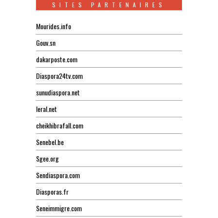
SITES PARTENAIRES
Mourides.info
Gouv.sn
dakarposte.com
Diaspora24tv.com
sunudiaspora.net
leral.net
cheikhibrafall.com
Senebel.be
Sgee.org
Sendiaspora.com
Diasporas.fr
Seneimmigre.com