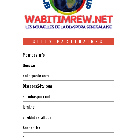
SITES PARTENAIRES
Mourides.info
Gouv.sn
dakarposte.com
Diaspora24tv.com
sunudiaspora.net
leral.net
cheikhibrafall.com
Senebel.be