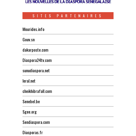
SITES PARTENAIRES
Mourides.info
Gouv.sn
dakarposte.com
Diaspora24tv.com
sunudiaspora.net
leral.net
cheikhibrafall.com
Senebel.be
Sgee.org
Sendiaspora.com
Diasporas.fr