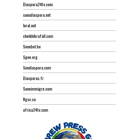
Diaspora24tv.com
sunudiaspora.net
leral.net
cheikhibrafall.com
Senebel.be
Sgee.org
Sendiaspora.com
Diasporas.fr
Seneimmigre.com
Rgsc.ca
africa24tv.com