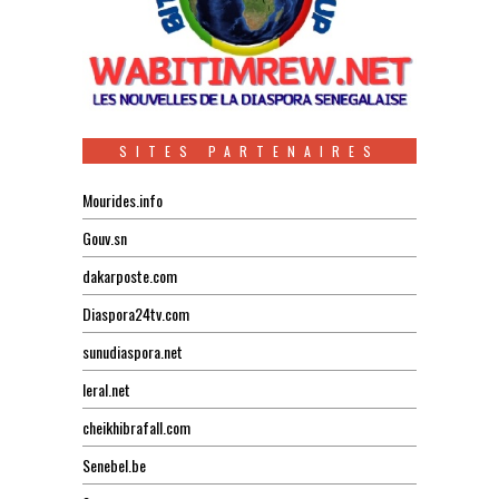
SITES PARTENAIRES
Mourides.info
Gouv.sn
dakarposte.com
Diaspora24tv.com
sunudiaspora.net
leral.net
cheikhibrafall.com
Senebel.be