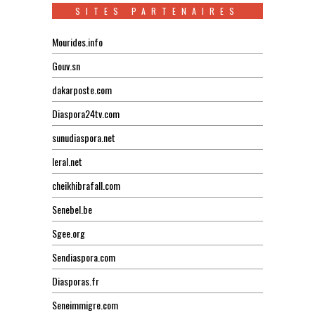
SITES PARTENAIRES
Mourides.info
Gouv.sn
dakarposte.com
Diaspora24tv.com
sunudiaspora.net
leral.net
cheikhibrafall.com
Senebel.be
Sgee.org
Sendiaspora.com
Diasporas.fr
Seneimmigre.com