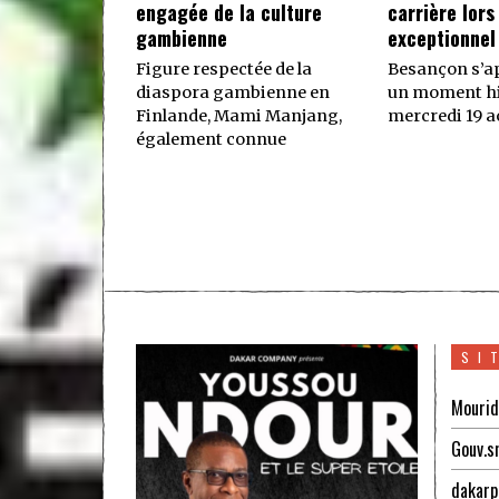
engagée de la culture
carrière lors
gambienne
exceptionnel
Figure respectée de la
Besançon s’ap
diaspora gambienne en
un moment hi
Finlande, Mami Manjang,
mercredi 19 ao
également connue
SI
Mourid
Gouv.s
dakarp