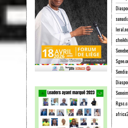
Diaspo
sunudi
leral.n
cheikh
Senebe
Sgee.o
Sendia
Diaspo
Senei
Rgsc.c
africa