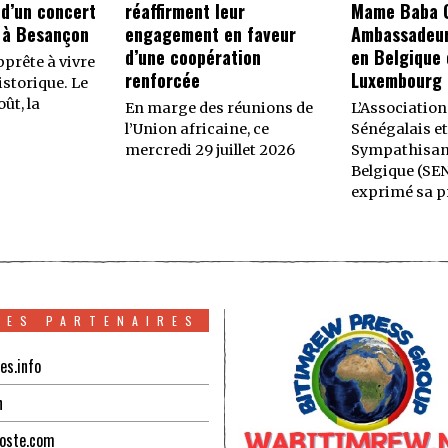
 d’un concert
réaffirment leur
Mame Baba C
 à Besançon
engagement en faveur
Ambassadeur
d’une coopération
en Belgique 
prête à vivre
renforcée
Luxembourg
storique. Le
ût, la
En marge des réunions de
L’Association
l’Union africaine, ce
Sénégalais et
mercredi 29 juillet 2026
Sympathisan
Belgique (SE
exprimé sa p
TES PARTENAIRES
es.info
n
oste.com