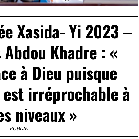
ée Xasida- Yi 2023 –
 Abdou Khadre : «
ce à Dieu puisque
 est irréprochable à
es niveaux »
PUBLIE