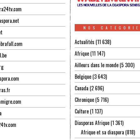
ra24tv.com
aspora.net
NOS CATEGORI
et
Actualités
(11 638)
ibrafall.com
Afrique
(11 147)
l.be
Ailleurs dans le monde
(5 300)
rg
Belgique
(3 643)
spora.com
Canada
(2 696)
ras.fr
Chronique
(5 716)
mmigre.com
Culture
(1 137)
a
Diasporas Afrique
(1 361)
24tv.com
Afrique et sa diaspora
(818)