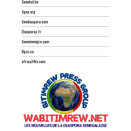
Senebel.be
Sgee.org
Sendiaspora.com
Diasporas.fr
Seneimmigre.com
Rgsc.ca
africa24tv.com