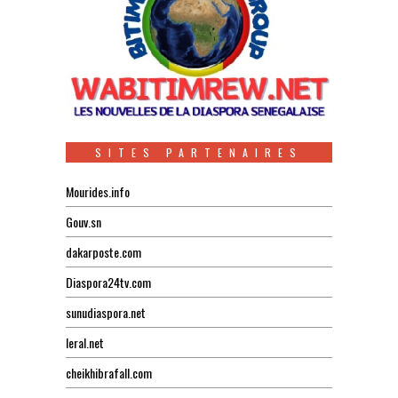
SITES PARTENAIRES
Mourides.info
Gouv.sn
dakarposte.com
Diaspora24tv.com
sunudiaspora.net
leral.net
cheikhibrafall.com