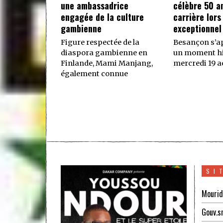
une ambassadrice
célèbre 50 a
engagée de la culture
carrière lors
gambienne
exceptionnel
Figure respectée de la
Besançon s’ap
diaspora gambienne en
un moment hi
Finlande, Mami Manjang,
mercredi 19 ao
également connue
SI
Mourid
Gouv.s