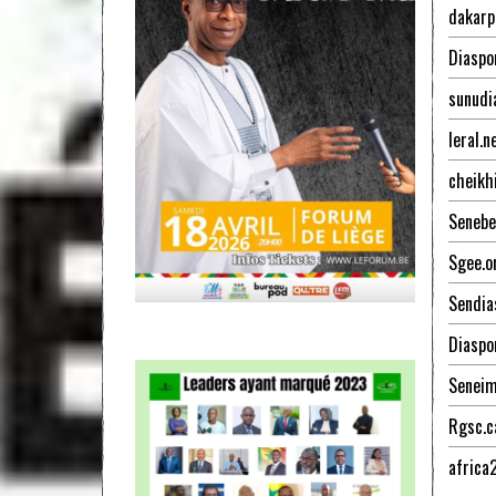
dakarp
Diaspo
sunudi
leral.n
cheikh
Senebe
Sgee.o
Sendia
Diaspo
Senei
Rgsc.c
africa