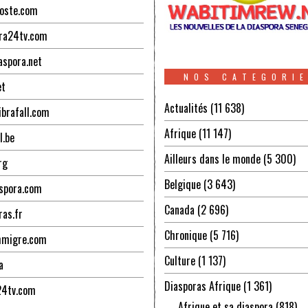
oste.com
ra24tv.com
aspora.net
NOS CATEGORI
et
Actualités
(11 638)
ibrafall.com
Afrique
(11 147)
l.be
Ailleurs dans le monde
(5 300)
rg
Belgique
(3 643)
spora.com
Canada
(2 696)
ras.fr
Chronique
(5 716)
mmigre.com
Culture
(1 137)
a
Diasporas Afrique
(1 361)
24tv.com
Afrique et sa diaspora
(818)