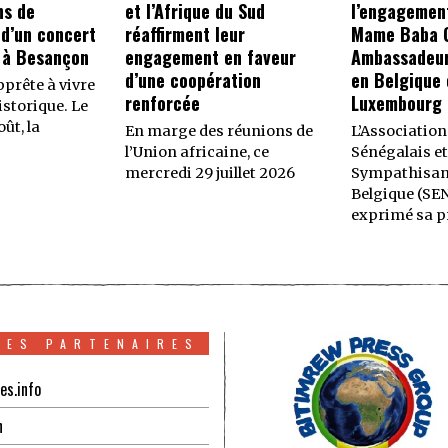
ns de
et l’Afrique du Sud
l’engagemen
 d’un concert
réaffirment leur
Mame Baba C
 à Besançon
engagement en faveur
Ambassadeur
d’une coopération
en Belgique 
prête à vivre
renforcée
Luxembourg
storique. Le
ût, la
En marge des réunions de
L’Association
l’Union africaine, ce
Sénégalais et
mercredi 29 juillet 2026
Sympathisan
Belgique (SE
exprimé sa p
TES PARTENAIRES
es.info
n