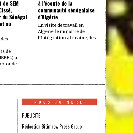
t de SEM
à l’écoute de la
issé,
communauté sénégalaise
 du Sénégal
d’Algérie
et au
En visite de travail en
Algérie, le ministre de
l’Intégration africaine, des
 des
ts de
NEBEL) a
rofonde
NOUS JOINDRE
PUBLICITE
Rédaction Bitimrew Press Group