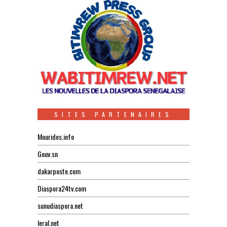
SITES PARTENAIRES
Mourides.info
Gouv.sn
dakarposte.com
Diaspora24tv.com
sunudiaspora.net
leral.net