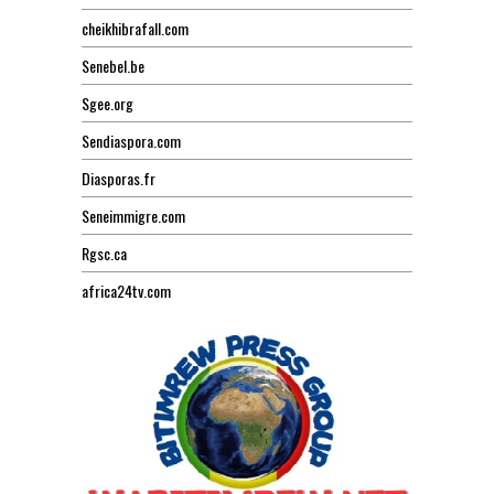
cheikhibrafall.com
Senebel.be
Sgee.org
Sendiaspora.com
Diasporas.fr
Seneimmigre.com
Rgsc.ca
africa24tv.com