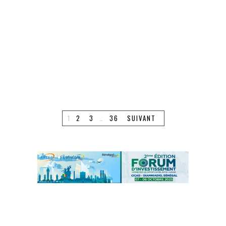
Colyn, Ambassadeur de
la Belgique au Sénégal
Belgique : Sans ticket
de transport, un
sénégalais insulté et agressé par
des contrôleurs du tramway
1
2
3
…
36
SUIVANT