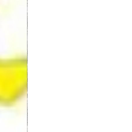
Abdourahmane Diouf
Ministre de
l’Enseignement
supérieur a reçu
l’ambassadeur
Christophe Bouchar
25 mars 2025
Ce mardi 25 mars 2025, le Ministre de
l’Enseignement supérieur, de la Recherche et
l’Innovation a reçu en audience, l’ambassade
Monsieur Christophe Bouchard. Cette rencon
été l’occasion d’aborder des questions essent
liées à l’Université Rose Dieng France-Sénég
Ex CFS, notamment son orientation stratégi