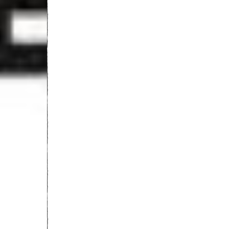
Crime contre les droi
des étrangers et
homicide involontaire
Un Sénégalais conda
à 9 ans de prison fer
en Espagne
27 janvier 2022
E. Habiba, la fillette de 2 ans décédée en mars