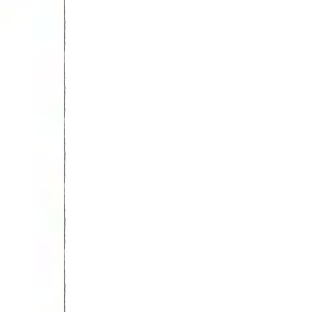
sa gouvernance et sa redynamisation. Les
échanges ont permis…
NO
FACEBOOK
TWITTER
GOOGLE
PINT
COMMENTS
YOU MIGHT BE INTERESTED IN
France :
France : Sidy
La Ministr
Décès
Sarr
Ndèye Saly
de Fatou
(Nîmes) en
Diop Dieng
Thiam à
garde à vue
mène une
Toulouse
pour «
session su
suite à un
recours à la
l’autonomi
arrêt
prostitution
des femm
cardiaque
de mineures
sénégalai
»
à l’Expo