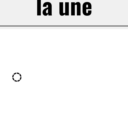
la une
États-Unis : double