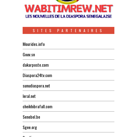
SITES PARTENAIRES
Mourides.info
Gouv.sn
dakarposte.com
Diaspora24tv.com
sunudiaspora.net
leral.net
cheikhibrafall.com
Senebel.be
Sgee.org