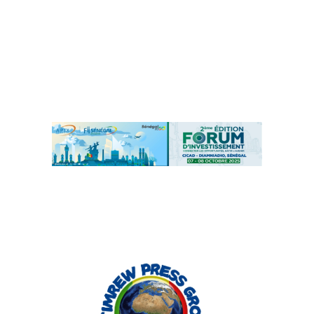
Fatick : 70 villages
désormais électrifiés
grâce au partenariat entre Weldy-
Lamont et la SENELEC