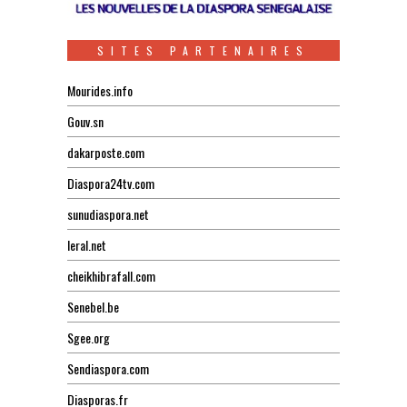
SITES PARTENAIRES
Mourides.info
Gouv.sn
dakarposte.com
Diaspora24tv.com
sunudiaspora.net
leral.net
cheikhibrafall.com
Senebel.be
Sgee.org
Sendiaspora.com
Diasporas.fr