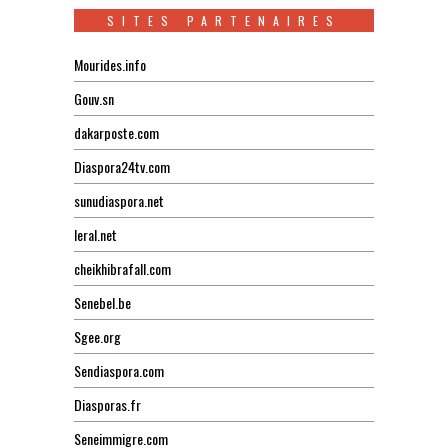
SITES PARTENAIRES
Mourides.info
Gouv.sn
dakarposte.com
Diaspora24tv.com
sunudiaspora.net
leral.net
cheikhibrafall.com
Senebel.be
Sgee.org
Sendiaspora.com
Diasporas.fr
Seneimmigre.com