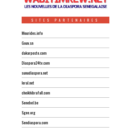
SITES PARTENAIRES
Mourides.info
Gouv.sn
dakarposte.com
Diaspora24tv.com
sunudiaspora.net
leral.net
cheikhibrafall.com
Senebel.be
Sgee.org
Sendiaspora.com